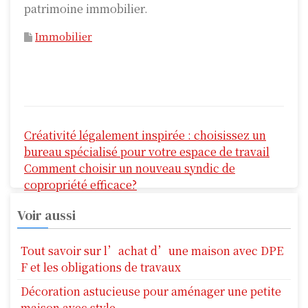
patrimoine immobilier.
Immobilier
N
Créativité légalement inspirée : choisissez un
a
bureau spécialisé pour votre espace de travail
v
Comment choisir un nouveau syndic de
copropriété efficace?
i
Voir aussi
g
a
Tout savoir sur l’achat d’une maison avec DPE
F et les obligations de travaux
t
Décoration astucieuse pour aménager une petite
i
maison avec style