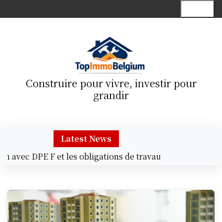
S
Menu
k
i
p
t
o
c
Construire pour vivre, investir pour
o
grandir
n
t
e
n
Latest News
t
vec DPE F et les obligations de travaux |
Décoration ast