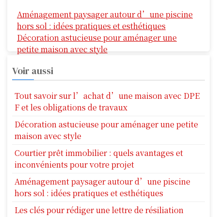
N
Aménagement paysager autour d’une piscine
a
hors sol : idées pratiques et esthétiques
v
Décoration astucieuse pour aménager une
petite maison avec style
i
Voir aussi
g
a
Tout savoir sur l’achat d’une maison avec DPE
F et les obligations de travaux
t
Décoration astucieuse pour aménager une petite
i
maison avec style
o
Courtier prêt immobilier : quels avantages et
n
inconvénients pour votre projet
Aménagement paysager autour d’une piscine
d
hors sol : idées pratiques et esthétiques
e
Les clés pour rédiger une lettre de résiliation