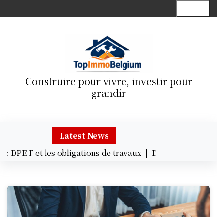
S
Menu
k
i
p
t
o
c
Construire pour vivre, investir pour
o
grandir
n
t
e
n
Latest News
t
E F et les obligations de travaux |
Décoration astucieus