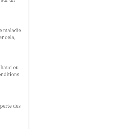
te maladie
er cela,
 chaud ou
onditions
 perte des