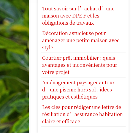
Tout savoir sur l’achat d’une
maison avec DPE F et les
obligations de travaux
Décoration astucieuse pour
aménager une petite maison avec
style
Courtier prêt immobilier : quels
avantages et inconvénients pour
votre projet
Aménagement paysager autour
d’une piscine hors sol : idées
pratiques et esthétiques
Les clés pour rédiger une lettre de
résiliation d’assurance habitation
claire et efficace