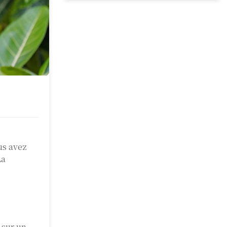
us avez
La
s
 sur un