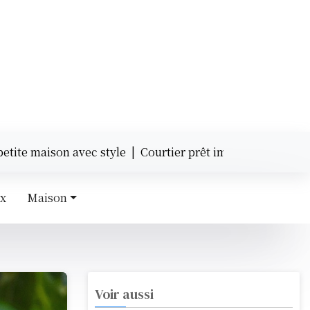
son avec style |
Courtier prêt immobilier : quels avantage
ux
Maison
Voir aussi