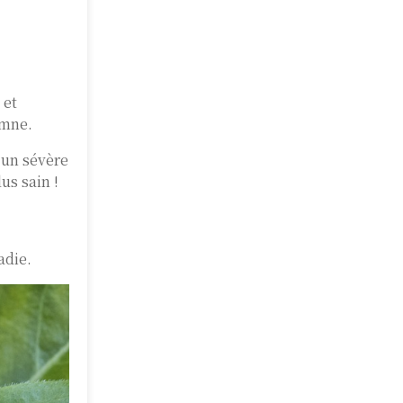
 et
omne.
t un sévère
us sain !
adie.