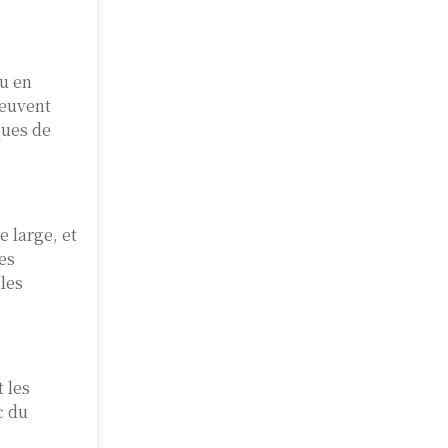
ou en
peuvent
ques de
 large, et
es
les
t les
c du