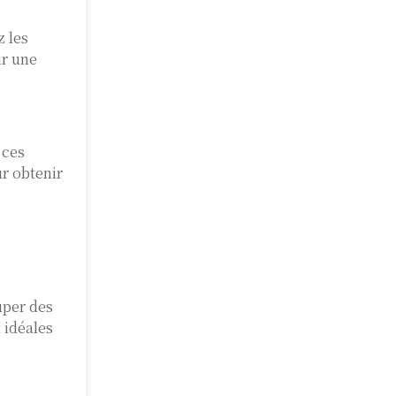
z les
ir une
 ces
r obtenir
uper des
 idéales