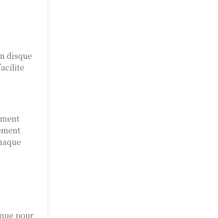
un disque
acilite
tement
rement
chaque
mique pour