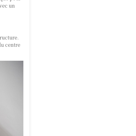
avec un
tructure.
du centre