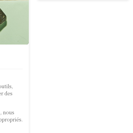
utils,
er des
e, nous
ppropriés.