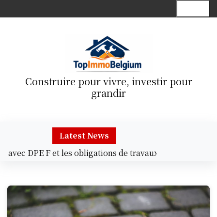
S
Menu
k
i
p
t
o
c
Construire pour vivre, investir pour
o
grandir
n
t
e
n
Latest News
t
ec DPE F et les obligations de travaux |
Décoration astu