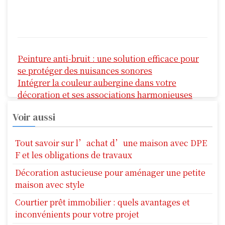
N
Peinture anti-bruit : une solution efficace pour
a
se protéger des nuisances sonores
v
Intégrer la couleur aubergine dans votre
décoration et ses associations harmonieuses
i
Voir aussi
g
a
Tout savoir sur l’achat d’une maison avec DPE
F et les obligations de travaux
t
Décoration astucieuse pour aménager une petite
i
maison avec style
o
Courtier prêt immobilier : quels avantages et
n
inconvénients pour votre projet